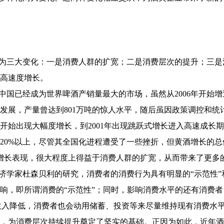
为三大变化：一是消费人群的扩宽；二是消费层次的提升；三是
高速度增长。
年中国已经成为世界啤酒产销量最大的市场，虽然从2006年开
现高速发展，产量曾达到801万吨的惊人水平，随后虽因政策调控和
年开始出现大幅度增长，到2001年出现跳跃式增长进入高速成
保持在20%以上，尽管其全国化进程遭受了一些挫折，但黄酒增长
增长表现，很大程度上得益于消费人群的扩宽，从而带来了更多
济学家杜森贝利的研究，消费者的消费行为具有明显的“示范性”
响，即所谓消费的“示范性”；同时，影响消费水平的还有消费者
即使收入降低，消费者也会动用储蓄、投资等来尽量维持现有消费
，为消费层次持续提升奠定了坚实的基础。正因为如此，近年酒