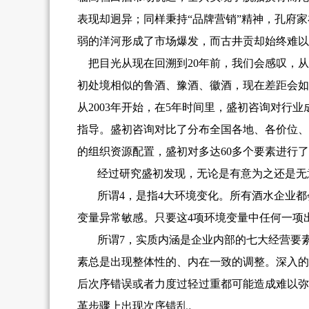
表现却迥异；同样秉持“品牌营销”精神，孔府
弱的洋河形成了市场爆发，而古井贡却始终难以
把目光从现在回溯到20年前，我们会感叹，
初处境相似的鲁酒、豫酒、徽酒，现在差距会如
从2003年开始，在5年时间里，盛初咨询对
指导。盛初咨询对比了分布全国各地、各价位、
的组织资源配置，盛初对多达60多个要素进行
经过研究盛初发现，无论是有意为之还是无
所谓4，是指4大环境变化。所有酒水企业
变量异常敏感。只要这4项环境变量中任何一项
所谓7，实质内涵是企业内部的七大经营要
素总是出现整体性的、内在一致的调整。深入的
后次序错误或者力度过轻过重都可能造成难以弥
革步骤上出现次序错乱。