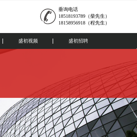
垂询电话
18518193789（柴先生）
18158956918（程先生）
盛初视频
盛初招聘