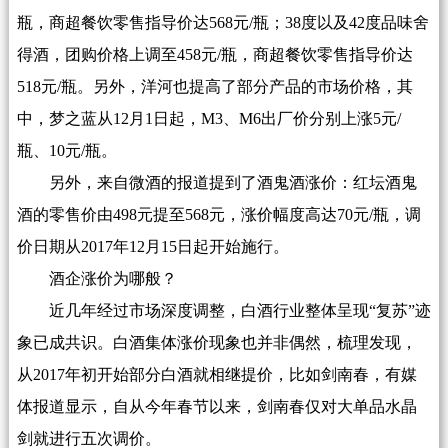
瓶，商超餐饮零售指导价达568元/瓶；38度以及42度品味舍
得酒，团购价格上调至458元/瓶，商超餐饮零售指导价达
518元/瓶。另外，洋河也提高了部分产品的市场价格，其
中，梦之蓝从12月1日起，M3、M6出厂价分别上涨5元/
瓶、10元/瓶。
另外，来自微酒的报道提到了酒鬼酒涨价：红坛酒鬼
酒的零售价由498元提至568元，涨价幅度高达70元/瓶，调
价日期从2017年12月15日起开始施行。
酒企涨价为哪般？
近几年经过市场深度调整，白酒行业整体呈现“复苏”迹
象已成共识。白酒集体涨价现象也并非偶然，梳理发现，
从2017年初开始部分白酒就相继提价，比如剑南春，有媒
体报道显示，自从今年春节以来，剑南春仅对大单品水晶
剑就进行五次调价。