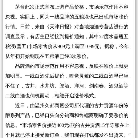
茅台此次正式宣布上调产品价格，市场示范作用不容
忽视。实际上，同为一线品牌的五粮液也已出现市场涨价
行情。日前，来自《天津日报》对当地烟酒专营店进行的
调查显示，有店主已经接到提价通知，其中52度水晶瓶五
粮液(普五)市场零售价从969元上调至1099元。据称，今年
从年初开始到现在五粮液已经3次涨价。
品牌酒的市场示范作用不容忽视，反映在涨价上就更
加明显。一线白酒先后提价，嗅觉灵敏的二线白酒早已坐
不住了，古井、水井坊、郎酒、洋河、剑南春、酒鬼酒等
二线白酒也伺机而动，相继开启涨价模式。
近日，由温州久都商贸公司所代理的古井贡酒年份陈
酿系列产品，已经口头向分销商和终端商明确了要涨价的
信息。“市场零售价接近400元/瓶的古井贡酒15年陈酿在上
个月就已停止接受新订单，我们现在打钱都发不出货来。”