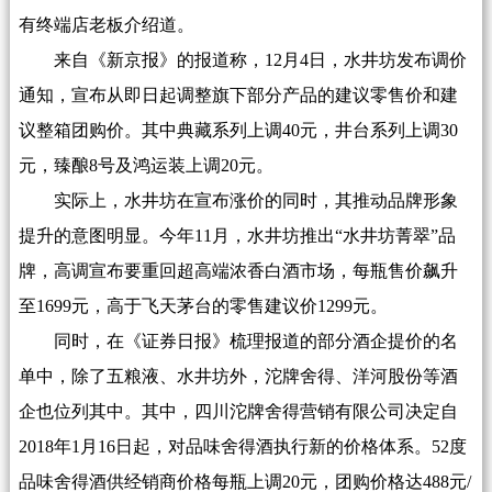
有终端店老板介绍道。
来自《新京报》的报道称，12月4日，水井坊发布调价
通知，宣布从即日起调整旗下部分产品的建议零售价和建
议整箱团购价。其中典藏系列上调40元，井台系列上调30
元，臻酿8号及鸿运装上调20元。
实际上，水井坊在宣布涨价的同时，其推动品牌形象
提升的意图明显。今年11月，水井坊推出“水井坊菁翠”品
牌，高调宣布要重回超高端浓香白酒市场，每瓶售价飙升
至1699元，高于飞天茅台的零售建议价1299元。
同时，在《证券日报》梳理报道的部分酒企提价的名
单中，除了五粮液、水井坊外，沱牌舍得、洋河股份等酒
企也位列其中。其中，四川沱牌舍得营销有限公司决定自
2018年1月16日起，对品味舍得酒执行新的价格体系。52度
品味舍得酒供经销商价格每瓶上调20元，团购价格达488元/