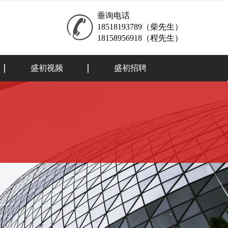
垂询电话
18518193789（柴先生）
18158956918（程先生）
盛初视频
盛初招聘